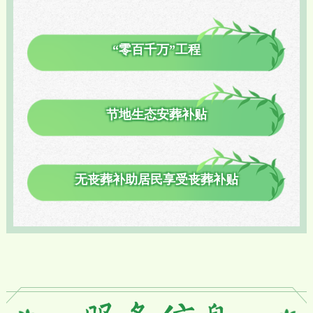
“零百千万”工程
节地生态安葬补贴
无丧葬补助居民享受丧葬补贴