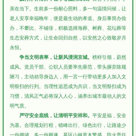
亲在当下。生前多一份耐心照料，多一句温情问候，让
老人安享幸福晚年，便是最生动的孝道。身后事简办俭
办，不攀比、不铺张，积极选择海葬、树葬、花坛葬等
生态安葬方式，让生命回归自然，以安然之心致敬岁月
永恒。
争当文明表率，让新风浸润京城。
榜样引领，蔚然
成风。党员干部、公职人员要率先垂范，带头摒弃陈规
陋习，主动劝导身边人，用一言一行带动更多人加入文
明祭扫的行列。当理性追思成为共识，当文明祭扫成为
习惯，清风正气必将深入人心，涵养出城市最动人的文
明气质。
严守安全底线，让清明平安祥和。
平安是福，安全
为基。合理规划行程，错峰出行、绿色出行，让路途少
一份拥堵，多一份顺遂。墓区山林草木繁盛，防火责任