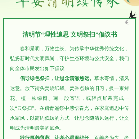
清明节“理性追思 文明祭扫”倡议书
春和景明，万物生长。为传承中华优秀传统文化，
弘扬新时代文明风尚，守护生态环境与公共安全，我们
向全体市民发出如下倡议：
倡导绿色祭扫，让思念清澈悠远。
草木寄情，清风
达意。放下街头焚烧纸钱、焚香点烛的旧习，换一束鲜
花、植一株绿树、写一段寄语，或轻点屏幕完成一
次“云祭扫”。在踏青遥祭中感悟春光，在家庭追思中传
承家风，以简约低碳的方式，让思念随清风远行，让文
明成为清明最美的底色。
践行厚养薄葬，让孝心温润绵长。
百善孝为先，孝