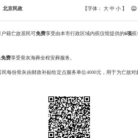
： 北京民政
【字体：
大
中
小
】
市户籍亡故居民可
免费
享受由本市行政区域内殡仪馆提供的
6项
殡
。
民
免费
享受骨灰海葬全程安葬服务。
民每份骨灰由财政补贴给定点服务单位4000元，用于为亡故对