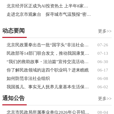
北京经开区正成为AI投资热土 上半年8家人工智能企...
走进北京市观象台 探寻城市气温预报“密码” 天气预...
动态要闻
更多>>
北京民政重拳出击一批“国字头”非法社会组织被依法取缔——...
07-26
民政部等14部门联合发文，推动我国康复辅具产业扩能提质
07-13
“我们的救助故事・法治篇”宣传交流活动暨全国社会救助法宣...
06-30
你了解民政领域的这四个职业吗？进来瞧瞧
06-17
如何防范非法社会组织
06-08
我国孤儿、事实无人抚养儿童基本生活保障标准稳步提高
06-02
通知公告
更多>>
北京市民政局所属事业单位2026年公开招聘工作人员公告
08-04