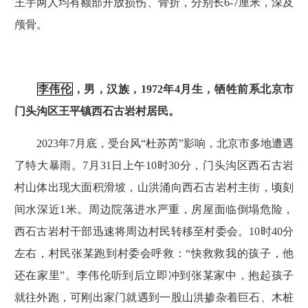
王宇两人均有额部开放损伤、骨折，分别长6-7厘米，深及
颅骨。
李伟伦
，男，汉族，1972年4月生，牺牲前系北京市
门头沟区王平镇西石古岩村居民。
2023年7月底，受台风“杜苏芮”影响，北京市多地遭遇
了特大暴雨。7月31日上午10时30分，门头沟区西石古岩
村山体出现大面积滑坡，山洪涌向西石古岩村主街，顷刻
间水深近1米。周边院落进水严重，房屋面临倒塌危险，
西石古岩村干部迅速将周边村民转移至村委会。10时40分
左右，村民张某跑到村委会呼救：“快救救我的孩子，他
还在家里”。李伟伦听到后立即冲到张某家中，抱起孩子
就往外跑，可刚出家门就遇到一股山洪掺杂着巨石、木桩