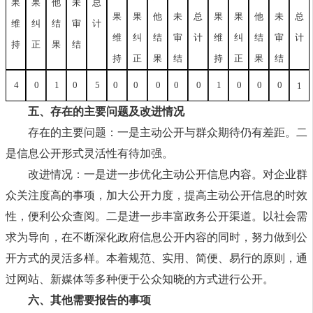
果
果
他
未
总
果
果
他
未
总
果
果
他
未
总
维
纠
结
审
计
维
纠
结
审
计
维
纠
结
审
计
持
正
果
结
持
正
果
结
持
正
果
结
4
0
1
0
5
0
0
0
0
0
1
0
0
0
1
五、存在的主要问题及改进情况
存在的主要问题：一是主动公开与群众期待仍有差距。二
是信息公开形式灵活性有待加强。
改进情况：一是进一步优化主动公开信息内容。对企业群
众关注度高的事项，加大公开力度，提高主动公开信息的时效
性，便利公众查阅。二是进一步丰富政务公开渠道。以社会需
求为导向，在不断深化政府信息公开内容的同时，努力做到公
开方式的灵活多样。本着规范、实用、简便、易行的原则，通
过网站、新媒体等多种便于公众知晓的方式进行公开。
六、其他需要报告的事项