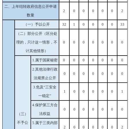
二、上年结转政府信息公开申请
2
0
0
0
0
0
2
数量
（一）予以公开
32
1
0
0
0
0
33
（二）部分公开（区分处
理的，只计这一情形，不
0
0
0
0
0
0
0
计其他情形）
1.属于国家秘密
0
0
0
0
0
0
0
2.其他法律行政
0
0
0
0
0
0
0
法规禁止公开
3.危及“三安全
1
0
0
0
0
0
1
一稳定”
4.保护第三方合
0
0
0
0
0
0
0
法权益
（三）
不予公
5.属于三类内部
2
0
0
0
0
0
2