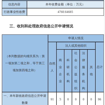
信息内容
本年收费金额（单位：万元）
行政事业性收费
4760.64685
三、收到和处理政府信息公开申请情况
申请人情况
法人或其他组织
社
法
（本列数据的勾稽关系为：第
商
科
会
律
一项加第二项之和，等于第三
自然
总计
业
研
公
服
其
项加第四项之和）
人
企
机
益
务
他
业
构
组
机
织
构
一、本年新收政府信息公开申请
91
5
0
0
0
0
96
数量