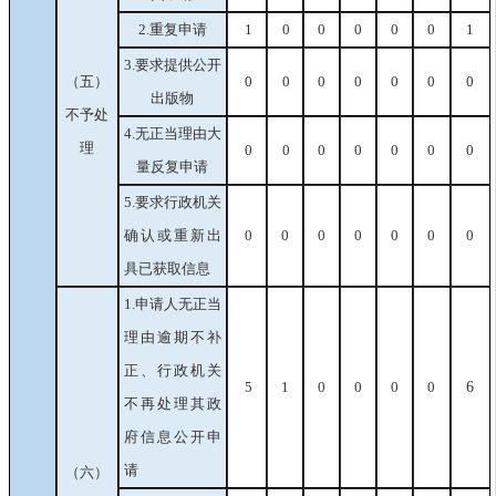
2.重复申请
1
0
0
0
0
0
1
3.要求提供公开
（五）
0
0
0
0
0
0
0
出版物
不予处
4.无正当理由大
理
0
0
0
0
0
0
0
量反复申请
5.要求行政机关
确认或重新出
0
0
0
0
0
0
0
具已获取信息
1.申请人无正当
理由逾期不补
正、行政机关
5
1
0
0
0
0
6
不再处理其政
府信息公开申
请
（六）