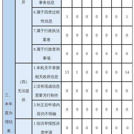
开
事务信息
6.属于四类过程
1
0
0
0
0
0
1
性信息
7.属于行政执法
0
0
0
0
0
0
0
案卷
8.属于行政查询
0
0
0
0
0
0
0
事项
1.本机关不掌握
13
1
0
0
0
0
14
相关政府信息
（四）
2.没有现成信息
无法提
0
0
0
0
0
0
0
三、
需要另行制作
供
本年
3.补正后申请内
0
0
0
0
0
0
0
度办
容仍不明确
理结
1.信访举报投诉
0
0
0
0
0
0
0
果
类申请