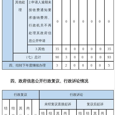
其他处
2.申请人逾期未
理
按收费通知要
求缴纳费用、
0
0
0
0
0
0
0
行政机关不再
处理其政府信
息公开申请
3.其他
35
0
0
0
0
0
35
（七）总计
90
3
0
0
0
0
93
四、结转下年度继续办理
3
2
0
0
0
0
5
四、政府信息公开行政复议、行政诉讼情况
行政复议
行政诉讼
未经复议直接起诉
复议后起诉
结
结
其
尚
结
结
其
尚
结
结
其
尚