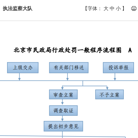
： 执法监察大队
【字体：
大
中
小
】