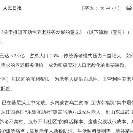
： 人民日报
【字体：
大
中
小
】
印发《关于推进互助性养老服务发展的意见》（以下简称《意见》
署。
口已达 3.23 亿，占总人口 23%，传统养老模式压力日益增大
人需求的养老服务供给，成为积极应对人口老龄化的重要课题。
社区）居民间的互相帮扶，为老年人提供自愿性、非营利性养老
适配度。
，已在基层沃土中绽放。从内蒙古乌兰察布“互助幸福院”集中居
；从江西兴国“乐龄互助社”覆盖当地八成农村老人，到山东成武“
“养老不离村、服务不出社区”的鲜活样本。这些实践以低成本、
照护难等痛点，满足老年人助餐助洁、生活照料等刚需，填补精神