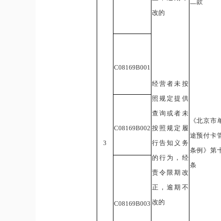
二款
改的
C0816
9B
0
01
经营者未按
照规定提供
查询或者未
《北京市
C0816
9B
0
02
按照规定履
途预付卡
3
行告知义务
条例》第
的行为，经
条
责令限期改
正，逾期不
改的
C0816
9B
0
03