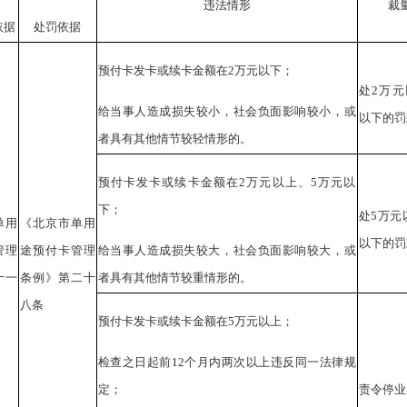
违法情形
裁
依据
处罚依据
预付卡发卡或续卡金额在2万元以下；
处2万元
给当事人造成损失较小，社会负面影响较小，或
以下的罚
者具有其他情节较轻情形的。
预付卡发卡或续卡金额在2万元以上、5万元以
下；
处5万元
单用
《北京市单用
以下的罚
管理
途预付卡管理
给当事人造成损失较大，社会负面影响较大，或
十一
条例》第二十
者具有其他情节较重情形的。
八条
预付卡发卡或续卡金额在5万元以上；
检查之日起前12个月内两次以上违反同一法律规
定；
责令停业