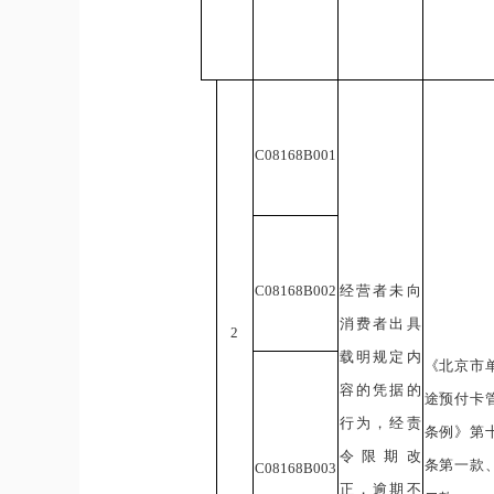
C08168
B
0
01
C08168
B
0
02
经营者未向
消费者出具
2
载明规定内
《北京市
容的凭据的
途预付卡
行为，经责
条例》第
令限期改
条第一款
C08168
B
0
03
正，逾期不