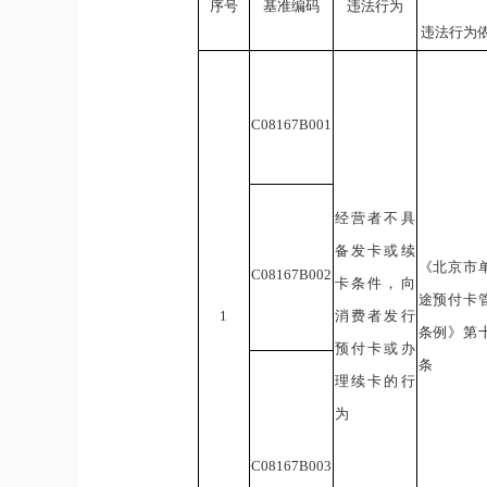
序号
基准编码
违法行为
违法行为
C08167
B
0
01
经营者不具
备发卡或续
《北京市
C08167
B
0
02
卡条件，向
途预付卡
1
消费者发行
条例》第
预付卡或办
条
理续卡的行
为
C08167
B
0
03