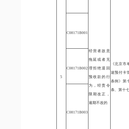
C08
171B
0
01
经营者故意
拖延或者无
《北京市
C08
171B
0
02
理拒绝退回
途预付卡
5
预收款的行
条例》第
为，经责令
条、第十
限期改正，
逾期不改的
C08
171B
0
03