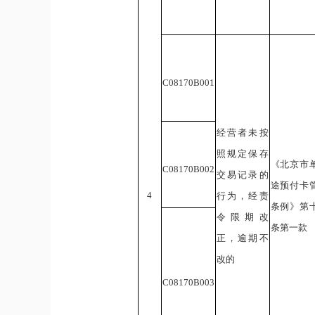
C08
170B
0
01
经营者未按
照规定保存
《北京市
C08
170B
0
02
交易记录的
途预付卡
4
行为，经责
条例》第
令限期改
条第一款
正，逾期不
改的
C08
170B
0
03