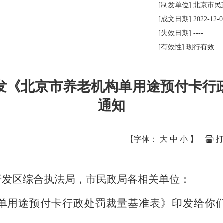
[制发单位]
北京市民
[成文日期]
2022-12-0
[失效日期]
09:55:15
----
[有效性]
现行有效
发《北京市养老机构单用途预付卡行
通知
【字体：
大
中
小
】
打
开发区综合执法局，市民政局各相关单位：
单用途预付卡行政处罚裁量基准表》印发给你