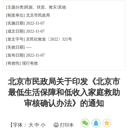
[主题分类]
民政、扶贫、救灾/其他
[制发单位]
北京市民政局
[实施日期]
2022-11-07
[成文日期]
15:56:50
2022-11-07
[发文字号]
15:56:44
京民社救发
〔2022〕
321号
[失效日期]
----
[发布日期]
2022-11-07
[有效性]
现行有效
15:56:38
北京市民政局关于印发《北京市
最低生活保障和低收入家庭救助
审核确认办法》的通知
【字体：
大
中
小
打印本